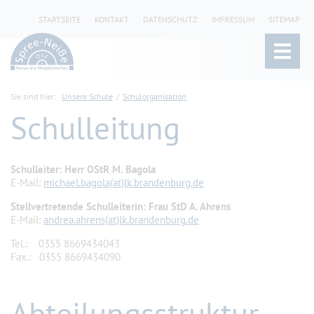
STARTSEITE
KONTAKT
DATENSCHUTZ
IMPRESSUM
SITEMAP
Sie sind hier:
Unsere Schule
Schulorganisation
Schulleitung
Schulleiter: Herr OStR M. Bagola
E-Mail:
michael.bagola(at)lk.brandenburg.de
Stellvertretende Schulleiterin: Frau StD A. Ahrens
E-Mail:
andrea.
ahrens(at)lk.brandenburg.de
Tel.: 0355 8669434043
Fax.: 0355 8669434090
Abteilungsstruktur