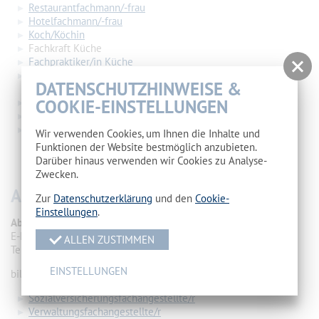
Restaurantfachmann/-frau
Hotelfachmann/-frau
Koch/Köchin
Fachkraft Küche
Fachpraktiker/in Küche
Fachmann/-frau für Restaurants- und
DATENSCHUTZHINWEISE &
Veranstaltungsgastronomie
Fachkraft Gastronomie
COOKIE-EINSTELLUNGEN
Fachpraktiker/in im Gastgewerbe
Bildungsgang zum Erwerb des Abschlusses der Schule mit
Wir verwenden Cookies, um Ihnen die Inhalte und
sonderpädagogischen Förderschwerpunkt „Geistige
Funktionen der Website bestmöglich anzubieten.
Entwicklung" in der Berufsbildungsstufe in Kooperation mit
Darüber hinaus verwenden wir Cookies zu Analyse-
der Spreeschule Cottbus
Zwecken.
ABTEILUNG 4
Zur
Datenschutzerklärung
und den
Cookie-
Einstellungen
.
Abteilungsleiter:
Herr StR A. Weber
E-Mail:
andre.weber(at)lk.brandenburg.de
ALLEN ZUSTIMMEN
Telefon: 0355 8669434048
EINSTELLUNGEN
bildet in folgenden Bildungsgängen/Berufen aus:
Sozialversicherungsfachangestellte/r
Verwaltungsfachangestellte/r