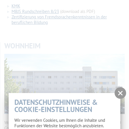
KMK
MBJS Rundschreiben 8/23
(download als PDF)
Zertifizierung von Fremdsprachenkenntnissen in der
beruflichen Bildung
WOHNHEIM
DATENSCHUTZHINWEISE &
COOKIE-EINSTELLUNGEN
Wir verwenden Cookies, um Ihnen die Inhalte und
Wohnheim des Landkreises Spree-Neiße Makarenkostr. 5, 03050
Funktionen der Website bestmöglich anzubieten.
Cottbus
mehr…