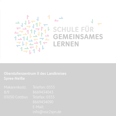
Oberstufenzentrum II des Landkreises
Spree-Neiße
Makarenkostr.
Telefon: 0355
8/9
8669434043
03050 Cottbus
Telefax: 0355
8669434090
E-Mail:
info@osz2spn.de