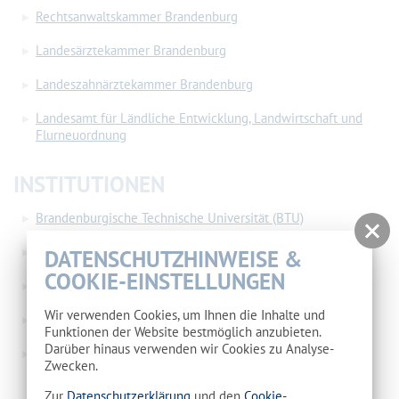
Rechtsanwaltskammer Brandenburg
Landesärztekammer Brandenburg
Landeszahnärztekammer Brandenburg
Landesamt für Ländliche Entwicklung, Landwirtschaft und
Flurneuordnung
INSTITUTIONEN
Brandenburgische Technische Universität (BTU)
Universitätsbibliothek Cottbus
DATENSCHUTZHINWEISE &
COOKIE-EINSTELLUNGEN
Stadt- und Regionalbibliothek Cottbus
Wir verwenden Cookies, um Ihnen die Inhalte und
Knappschaft Bahn See
Funktionen der Website bestmöglich anzubieten.
Darüber hinaus verwenden wir Cookies zu Analyse-
Niederlausitzer Studieninstitut für kommunale Verwaltung
Zwecken.
Zur
Datenschutzerklärung
und den
Cookie-