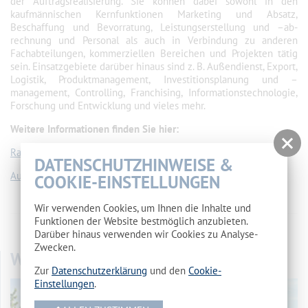
der Auftragsrealisierung. Sie können dabei sowohl in den
kaufmänni­schen Kernfunktionen Marketing und Absatz,
Beschaffung und Bevorratung, Leistungserstellung und –ab­
rechnung und Personal als auch in Verbindung zu anderen
Fachabteilungen, kommerziellen Bereichen und Projekten tätig
sein. Einsatzgebiete darüber hinaus sind z. B. Außendienst, Export,
Logistik, Produktmana­gement, Investitionsplanung und –
management, Controlling, Franchising, Informationstechnologie,
For­schung und Entwicklung und vieles mehr.
Weitere Informationen finden Sie hier:
Rahmenlehrplan
DATENSCHUTZHINWEISE &
Ausbildungsordnung
COOKIE-EINSTELLUNGEN
Wir verwenden Cookies, um Ihnen die Inhalte und
Funktionen der Website bestmöglich anzubieten.
vorherige Seite
//
Übersicht
//
nächste Seite
Darüber hinaus verwenden wir Cookies zu Analyse-
Zwecken.
WOHNHEIM
Zur
Datenschutzerklärung
und den
Cookie-
Einstellungen
.