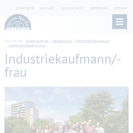
STARTSEITE
KONTAKT
DATENSCHUTZ
IMPRESSUM
SITEMAP
Sie sind hier:
Bildungsgänge
Berufsschule
Wirtschaft/Verwaltung
Industriekaufmann/-frau
Industriekaufmann/-
frau