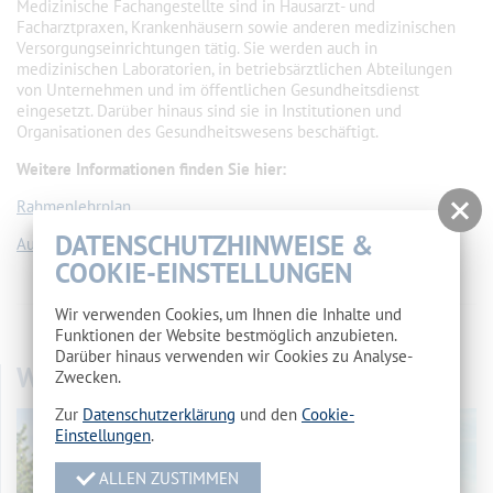
Medizinische Fachangestellte sind in Hausarzt- und
Facharztpraxen, Krankenhäusern sowie anderen medizinischen
Versorgungseinrichtungen tätig. Sie werden auch in
medizinischen Laboratorien, in betriebsärztlichen Abteilungen
von Unternehmen und im öffentlichen Gesundheitsdienst
eingesetzt. Darüber hinaus sind sie in Institutionen und
Organisationen des Gesundheitswesens beschäftigt.
Weitere Informationen finden Sie hier:
Rahmenlehrplan
DATENSCHUTZHINWEISE &
Ausbildungsordnung
COOKIE-EINSTELLUNGEN
Wir verwenden Cookies, um Ihnen die Inhalte und
vorherige Seite
//
Übersicht
//
nächste Seite
Funktionen der Website bestmöglich anzubieten.
Darüber hinaus verwenden wir Cookies zu Analyse-
WOHNHEIM
Zwecken.
Zur
Datenschutzerklärung
und den
Cookie-
Einstellungen
.
ALLEN ZUSTIMMEN