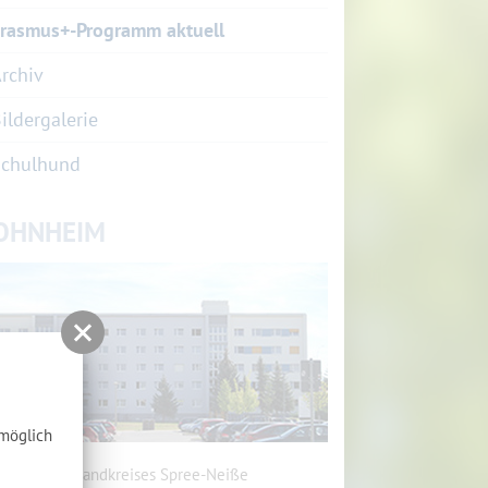
rasmus+-Programm aktuell
rchiv
ildergalerie
Schulhund
OHNHEIM
tmöglich
heim des Landkreises Spree-Neiße