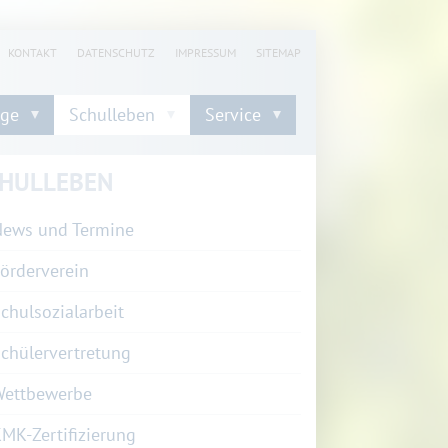
KONTAKT
DATENSCHUTZ
IMPRESSUM
SITEMAP
nge
Schulleben
Service
HULLEBEN
ews und Termine
örderverein
chulsozialarbeit
chülervertretung
Wettbewerbe
MK-Zertifizierung