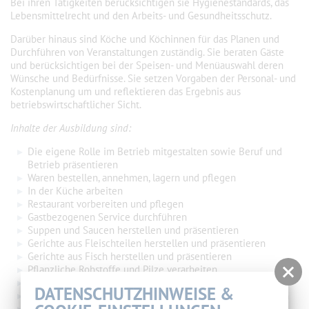
Bei ihren Tätigkeiten berücksichtigen sie Hygienestandards, das
Lebensmittelrecht und den Arbeits- und Gesundheitsschutz.
Darüber hinaus sind Köche und Köchinnen für das Planen und
Durchführen von Veranstaltungen zuständig. Sie beraten Gäste
und berücksichtigen bei der Speisen- und Menüauswahl deren
Wünsche und Bedürfnisse. Sie setzen Vorgaben der Personal- und
Kostenplanung um und reflektieren das Ergebnis aus
betriebswirtschaftlicher Sicht.
Inhalte der Ausbildung sind:
Die eigene Rolle im Betrieb mitgestalten sowie Beruf und
Betrieb präsentieren
Waren bestellen, annehmen, lagern und pflegen
In der Küche arbeiten
Restaurant vorbereiten und pflegen
Gastbezogenen Service durchführen
Suppen und Saucen herstellen und präsentieren
Gerichte aus Fleischteilen herstellen und präsentieren
Gerichte aus Fisch herstellen und präsentieren
Pflanzliche Rohstoffe und Pilze verarbeiten
Süßspeisen herstellen und präsentieren
DATENSCHUTZHINWEISE &
Speiseeis und Backwaren herstellen und Desserts anrichten
Speisenangebote für Veranstaltungen gastorientiert planen