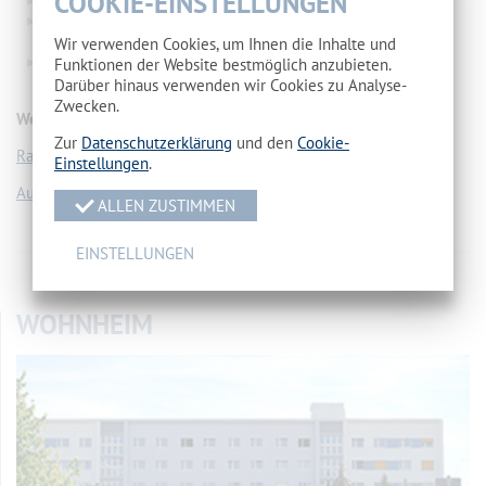
COOKIE-EINSTELLUNGEN
Buffets mit Fisch und Meeresfrüchten herstellen und
präsentieren
Wir verwenden Cookies, um Ihnen die Inhalte und
Eine Aktionswoche organisieren und betriebswirtschaftlich
Funktionen der Website bestmöglich anzubieten.
beurteilen
Darüber hinaus verwenden wir Cookies zu Analyse-
Zwecken.
Weitere Informationen finden Sie hier:
Zur
Datenschutzerklärung
und den
Cookie-
Rahmenlehrplan
Einstellungen
.
Ausbildungsordnung
ALLEN ZUSTIMMEN
EINSTELLUNGEN
vorherige Seite
//
Übersicht
//
nächste Seite
WOHNHEIM