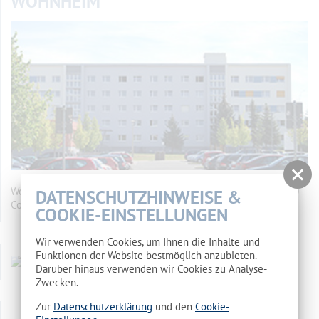
WOHNHEIM
Wohnheim des Landkreises Spree-Neiße Makarenkostr. 5, 03050
DATENSCHUTZHINWEISE &
Cottbus
mehr…
COOKIE-EINSTELLUNGEN
Wir verwenden Cookies, um Ihnen die Inhalte und
Funktionen der Website bestmöglich anzubieten.
Darüber hinaus verwenden wir Cookies zu Analyse-
Zwecken.
Zur
Datenschutzerklärung
und den
Cookie-