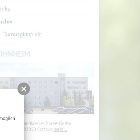
inks
rchiv
Turnuspläne alt
OHNHEIM
tmöglich
heim des Landkreises Spree-Neiße
renkostr. 5, 03050 Cottbus
mehr…