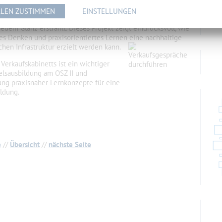
LEN ZUSTIMMEN
EINSTELLUNGEN
tolz auf ihr Gemeinschaftsprojekt und freuen sich, dass ihr
euem Glanz erstrahlt. Dieses Projekt zeigt eindrucksvoll, wie
ves Denken und praxisorientiertes Lernen eine nachhaltige
hen Infrastruktur erzielt werden kann.
Verkaufskabinetts ist ein wichtiger
elsausbildung am OSZ II und
ung praxisnaher Lernkonzepte für eine
ildung.
e
//
Übersicht
//
nächste Seite