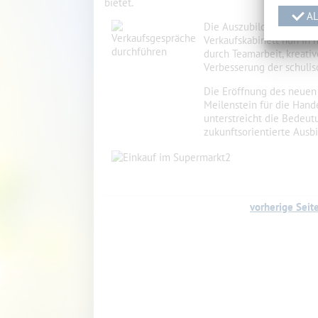
bietet.
AL
Die Auszubildenden sind s
Verkaufskabinett nun in n
durch Teamarbeit, kreati
Verbesserung der schulisc
Die Eröffnung des neuen 
Meilenstein für die Hand
unterstreicht die Bedeut
zukunftsorientierte Ausb
vorherige Seit