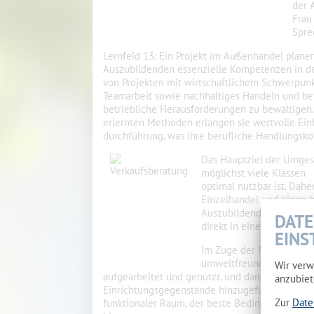
der 
Frau
Spre
Lernfeld 13: Ein Projekt im Außenhandel plane
Auszubildenden essenzielle Kompetenzen in d
von Projekten mit wirtschaftlichem Schwerpunkt
Teamarbeit sowie nachhaltiges Handeln und bef
betriebliche Herausforderungen zu bewältigen
erlernten Methoden erlangen sie wertvolle Einb
durchführung, was ihre berufliche Handlungsko
Das Hauptziel der Umgest
möglichst viele Klassen
optimal nutzbar ist. Dahe
Einzelhandel und einen f
Auszubildenden ermöglic
DATE
direkt in einer realitä
EINS
Im Zuge der Renovierun
umweltfreundlich und na
Wir verw
aufgearbeitet und genutzt, und dank großzüg
anzubiet
Einrichtungsgegenstände hinzugefügt werden. 
Zur
Date
funktionaler Raum, der beste Bedingungen für 