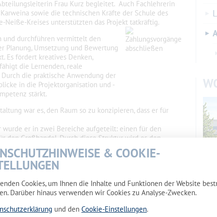
Abteilungsleiterin Frau Kurz begleitet. Auch Fachlehrerin
L
 Karweina sowie die technischen Kräfte der Schule des
e-Neiße-Kreises unterstützten das Projekt tatkräftig.
A
n und durchführen vermittelt den
er Planung, Umsetzung und Bewertung
. Es fördert kreatives Denken,
ähigt die Lernenden, reale
. Durch die praktische Anwendung der
W
licke in die Projektorganisation und -
mpetenz stärkt.
altung war es, den Raum so zu konzipieren, dass er für
r wurde er in zwei Bereiche aufgeteilt: einen für den
ür den Großhandel. Durch diese Struktur wird es den
ht, praxisnah zu lernen und ihre erworbenen Kenntnisse
NSCHUTZHINWEISE & COOKIE-
tsnahen Umgebung anzuwenden.
TELLUNGEN
g wurden mit geringem Aufwand
chhaltig bestehende Materialien
enden Cookies, um Ihnen die Inhalte und Funktionen der Website bes
Wohn
iger Sachspenden konnten neue
en. Darüber hinaus verwenden wir Cookies zu Analyse-Zwecken.
Maka
Das Ergebnis ist ein moderner und
nschutzerklärung
und den
Cookie-Einstellungen
.
die Ausbildung im Bereich Handel