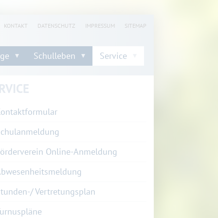
KONTAKT
DATENSCHUTZ
IMPRESSUM
SITEMAP
nge
Schulleben
Service
RVICE
ontaktformular
Schulanmeldung
örderverein Online-Anmeldung
Abwesenheitsmeldung
tunden-/ Vertretungsplan
urnuspläne