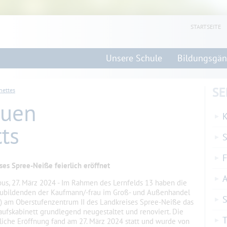
STARTSEITE
Unsere Schule
Bildungsgä
SE
nettes
euen
K
ts
F
ses Spree-Neiße feierlich eröffnet
bus, 27. März 2024 - Im Rahmen des Lernfelds 13 haben die
ubildenden der Kaufmann/-frau im Groß- und Außenhandel
S
) am Oberstufenzentrum II des Landkreises Spree-Neiße das
aufskabinett grundlegend neugestaltet und renoviert. Die
T
rliche Eröffnung fand am 27. März 2024 statt und wurde von