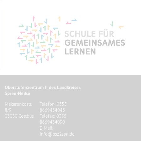
Oberstufenzentrum II des Landkreises
Spree-Neiße
Makarenkostr.
Telefon: 0355
8/9
8669434043
03050 Cottbus
Telefax: 0355
8669434090
E-Mail:
info@osz2spn.de