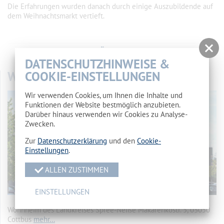
Die Erfahrungen wurden danach durch einige Auszubildende auf
dem Weihnachtsmarkt vertieft.
vorherige Seite
//
Übersicht
//
nächste Seite
DATENSCHUTZHINWEISE &
WOHNHEIM
COOKIE-EINSTELLUNGEN
Wir verwenden Cookies, um Ihnen die Inhalte und
Funktionen der Website bestmöglich anzubieten.
Darüber hinaus verwenden wir Cookies zu Analyse-
Zwecken.
Zur
Datenschutzerklärung
und den
Cookie-
Einstellungen
.
ALLEN ZUSTIMMEN
EINSTELLUNGEN
Wohnheim des Landkreises Spree-Neiße Makarenkostr. 5, 03050
Cottbus
mehr…