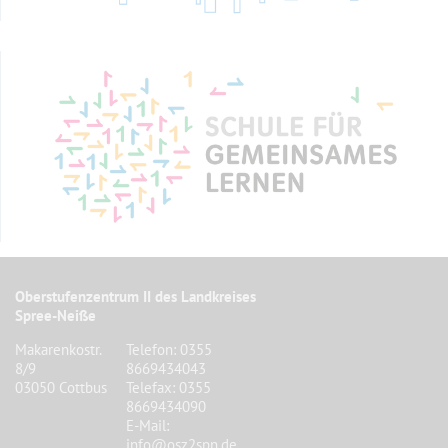
Oberstufenzentrum II des Landkreises
Spree-Neiße
Makarenkostr.
Telefon: 0355
8/9
8669434043
03050 Cottbus
Telefax: 0355
8669434090
E-Mail:
info@osz2spn.de