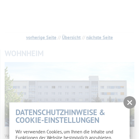
vorherige Seite
//
Übersicht
//
nächste Seite
WOHNHEIM
DATENSCHUTZHINWEISE &
COOKIE-EINSTELLUNGEN
Wir verwenden Cookies, um Ihnen die Inhalte und
Wohnheim des Landkreises Spree-Neiße Makarenkostr. 5, 03050
Funktionen der Website bestmöglich anzubieten.