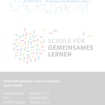
Oberstufenzentrum II des Landkreises
Spree-Neiße
Makarenkostr.
Telefon: 0355
8/9
8669434043
03050 Cottbus
Telefax: 0355