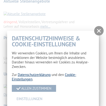
Aktuelle Stellenangebote
dringend,
Vollzeitstellen, Vertretungslehrer und
Lehrer auf Honorarbasis
mehr…
DATENSCHUTZHINWEISE &
Probleme in der Ausbildung
COOKIE-EINSTELLUNGEN
Wir verwenden Cookies, um Ihnen die Inhalte und
Funktionen der Website bestmöglich anzubieten.
Links zu Institutionen, die euch bei
Darüber hinaus verwenden wir Cookies zu Analyse-
Ausbildungsproblemen weiterhelfen
mehr…
Zwecken.
Unser Schulsozialarbeiterteam
Zur
Datenschutzerklärung
und den
Cookie-
Einstellungen
.
ALLEN ZUSTIMMEN
Das Team der Schulsozialarbeiter
mehr…
EINSTELLUNGEN
IHK