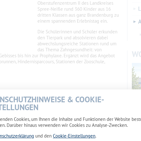
Oberstufenzentrum II des Landkreises
L
Spree-Neiße rund 360 Kinder aus 16
dritten Klassen aus ganz Brandenburg zu
einem spannenden Erlebnistag ein.
A
Die Schülerinnen und Schüler erkunden
den Tierpark und absolvieren dabei
abwechslungsreiche Stationen rund um
das Thema Zahngesundheit: von
W
bisses bis hin zur Prophylaxe. Ergänzt wird das Angebot
runnen, Hindernisparcours, Stationen der Zooschule,
NSCHUTZHINWEISE & COOKIE-
TELLUNGEN
enden Cookies, um Ihnen die Inhalte und Funktionen der Website bes
Wohn
en. Darüber hinaus verwenden wir Cookies zu Analyse-Zwecken.
Maka
nschutzerklärung
und den
Cookie-Einstellungen
.