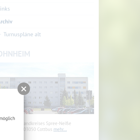
inks
rchiv
Turnuspläne alt
OHNHEIM
tmöglich
heim des Landkreises Spree-Neiße
renkostr. 5, 03050 Cottbus
mehr…