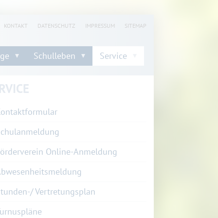
KONTAKT
DATENSCHUTZ
IMPRESSUM
SITEMAP
nge
Schulleben
Service
RVICE
ontaktformular
Schulanmeldung
örderverein Online-Anmeldung
Abwesenheitsmeldung
tunden-/ Vertretungsplan
urnuspläne