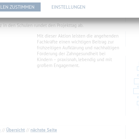
LEN ZUSTIMMEN
EINSTELLUNGEN
z in den Schulen rundet den Projekttag ab.
Mit dieser Aktion leisten die angehenden
Fachkräfte einen wichtigen Beitrag zur
frühzeitigen Aufklärung und nachhaltigen
Förderung der Zahngesundheit bei
Kindern – praxisnah, lebendig und mit
großem Engagement.
e
//
Übersicht
//
nächste Seite