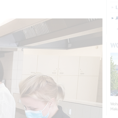
L
A
W
Wohn
Maka