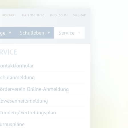
KONTAKT
DATENSCHUTZ
IMPRESSUM
SITEMAP
nge
Schulleben
Service
RVICE
ontaktformular
Schulanmeldung
örderverein Online-Anmeldung
Abwesenheitsmeldung
tunden-/ Vertretungsplan
urnuspläne