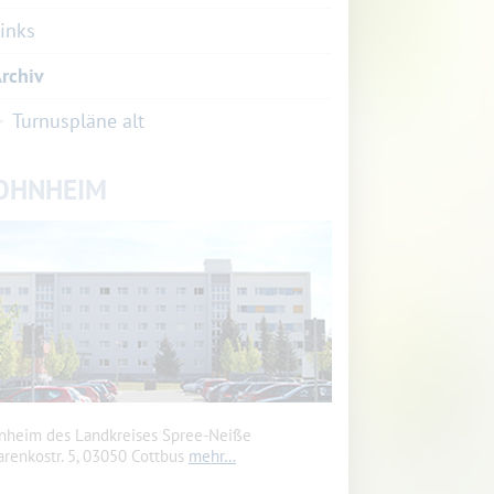
inks
rchiv
Turnuspläne alt
OHNHEIM
heim des Landkreises Spree-Neiße
renkostr. 5, 03050 Cottbus
mehr…