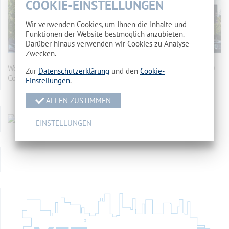
COOKIE-EINSTELLUNGEN
Wir verwenden Cookies, um Ihnen die Inhalte und
Funktionen der Website bestmöglich anzubieten.
Darüber hinaus verwenden wir Cookies zu Analyse-
Zwecken.
Wohnheim des Landkreises Spree-Neiße Makarenkostr. 5, 03050
Zur
Datenschutzerklärung
und den
Cookie-
Cottbus
mehr…
Einstellungen
.
ALLEN ZUSTIMMEN
EINSTELLUNGEN