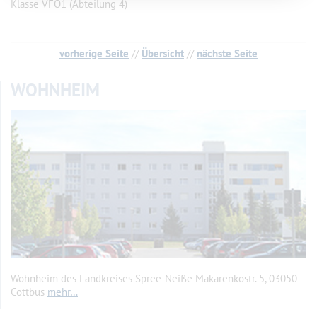
Klasse VFO1 (Abteilung 4)
vorherige Seite
//
Übersicht
//
nächste Seite
WOHNHEIM
Wohnheim des Landkreises Spree-Neiße Makarenkostr. 5, 03050
Cottbus
mehr…