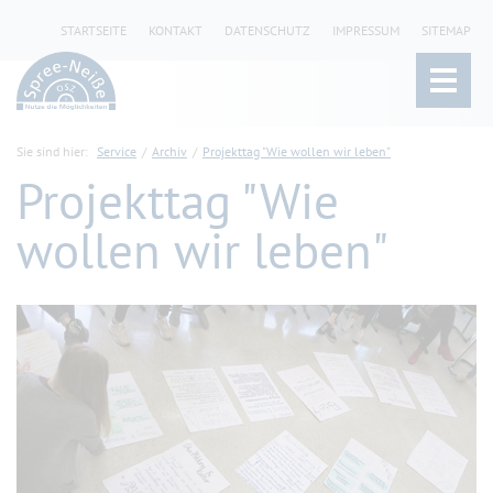
STARTSEITE
KONTAKT
DATENSCHUTZ
IMPRESSUM
SITEMAP
Sie sind hier:
Service
Archiv
Projekttag "Wie wollen wir leben"
Projekttag "Wie
wollen wir leben"