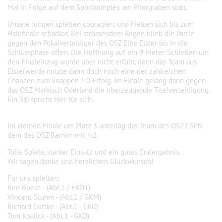
Mal in Folge auf dem Sportkomplex am Priorgraben statt.
Unsere Jungen spielten couragiert und hielten sich bis zum
Halbfinale schadlos. Bei strömendem Regen blieb die Partie
gegen den Pokalverteidiger des OSZ Elbe Elster bis in die
Schlussphase offen. Die Hoffnung auf ein 9-Meter-Schießen um
den Finaleinzug wurde aber nicht erfüllt, denn das Team aus
Elsterwerda nutzte dann doch noch eine der zahlreichen
Chancen zum knappen 1:0 Erfolg. Im Finale gelang dann gegen
das OSZ Märkisch Oderland die überzeugende Titelverteidigung.
Ein 3:0 spricht hier für sich.
Im kleinen Finale um Platz 3 unterlag das Team des OSZ2 SPN
dem des OSZ Barnim mit 4:2.
Tolle Spiele, starker Einsatz und ein gutes Endergebnis.
Wir sagen danke und herzlichen Glückwunsch!
Für uns spielten:
Ben Boese - (Abt.1 / EKO1)
Vincent Stühm - (Abt.1 / GKM)
Richard Guttke - (Abt.1 - GKO)
Tom Koalick - (Abt.1 - GKO)