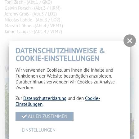
Toni Zech - (Abt.1 / GKO)
Calvin Porsch - (Abt.3 / HRM)
Jeremy Groß - (Abt.3 / LO2)
Nicolas Lohde - (Abt.3 / LO2)
Marvin Lähne - (Abt.4 / VFM1)
Janne Laugks - (Abt. 4 / VfM2)
DATENSCHUTZHINWEISE &
vorherige Seite
//
Übersicht
//
nächste Seite
COOKIE-EINSTELLUNGEN
WOHNHEIM
Wir verwenden Cookies, um Ihnen die Inhalte und
Funktionen der Website bestmöglich anzubieten.
Darüber hinaus verwenden wir Cookies zu Analyse-
Zwecken.
Zur
Datenschutzerklärung
und den
Cookie-
Einstellungen
.
ALLEN ZUSTIMMEN
EINSTELLUNGEN