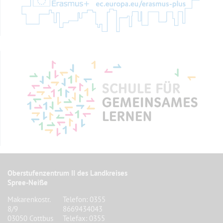
Oberstufenzentrum II des Landkreises
Spree-Neiße
Makarenkostr.
Telefon: 0355
8/9
8669434043
03050 Cottbus
Telefax: 0355