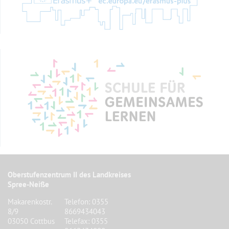
Oberstufenzentrum II des Landkreises
Spree-Neiße
Makarenkostr.
Telefon: 0355
8/9
8669434043
03050 Cottbus
Telefax: 0355