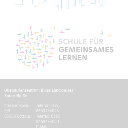
Oberstufenzentrum II des Landkreises
Spree-Neiße
Makarenkostr.
Telefon: 0355
8/9
8669434043
03050 Cottbus
Telefax: 0355
8669434090
E-Mail: