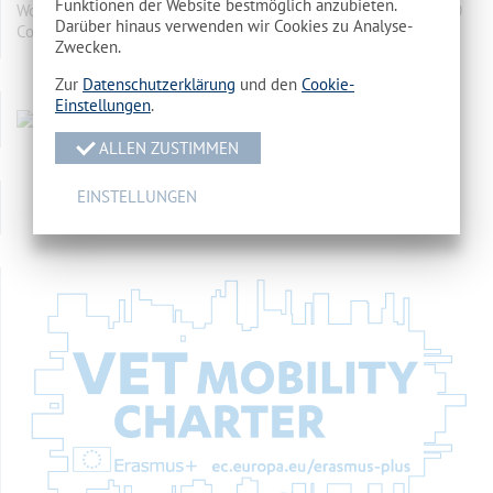
Funktionen der Website bestmöglich anzubieten.
Wohnheim des Landkreises Spree-Neiße Makarenkostr. 5, 03050
Darüber hinaus verwenden wir Cookies zu Analyse-
Cottbus
mehr…
Zwecken.
Zur
Datenschutzerklärung
und den
Cookie-
Einstellungen
.
ALLEN ZUSTIMMEN
EINSTELLUNGEN