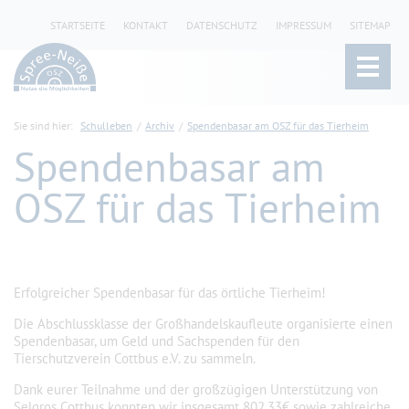
STARTSEITE
KONTAKT
DATENSCHUTZ
IMPRESSUM
SITEMAP
Sie sind hier:
Schulleben
Archiv
Spendenbasar am OSZ für das Tierheim
Spendenbasar am
OSZ für das Tierheim
Erfolgreicher Spendenbasar für das örtliche Tierheim!
Die Abschlussklasse der Großhandelskaufleute organisierte einen
Spendenbasar, um Geld und Sachspenden für den
Tierschutzverein Cottbus e.V. zu sammeln.
Dank eurer Teilnahme und der großzügigen Unterstützung von
Selgros Cottbus konnten wir insgesamt 802,33€ sowie zahlreiche