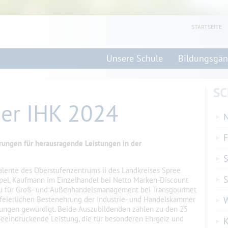
STARTSEITE
Unsere Schule
Bildungsgä
SC
er IHK 2024
N
F
rungen für herausragende Leistungen in der
S
lente des Oberstufenzentrums ii des Landkreises Spree
S
pel, Kaufmann im Einzelhandel bei Netto Marken-Discount
frau für Groß- und Außenhandelsmanagement bei Transgourmet
feierlichen Bestenehrung der Industrie- und Handelskammer
stungen gewürdigt. Beide Auszubildenden zählen zu den 25
eeindruckende Leistung, die für besonderen Ehrgeiz und
K