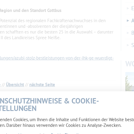
E
e Region und den Standort Cottbus
A
Potenzial des regionalen Fachkräftenachwuchses in den
entinnen und -absolventen der diesjährigen
n schafften es nur die besten 25 in die Auswahl – darunter
B
II des Landkreises Spree Neiße.
ilungen/azubi-stolz-bestleistungen-von-der-ihk-ge-wuerdigt-
W
e
//
Übersicht
//
nächste Seite
NSCHUTZHINWEISE & COOKIE-
TELLUNGEN
enden Cookies, um Ihnen die Inhalte und Funktionen der Website bes
en. Darüber hinaus verwenden wir Cookies zu Analyse-Zwecken.
Wohn