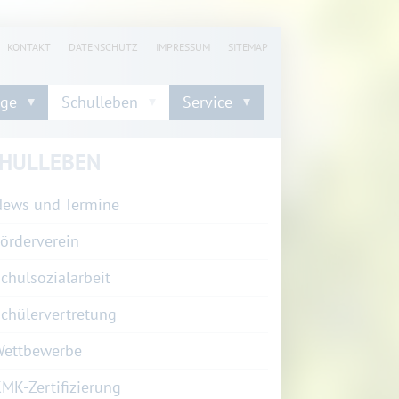
KONTAKT
DATENSCHUTZ
IMPRESSUM
SITEMAP
nge
Schulleben
Service
HULLEBEN
ews und Termine
örderverein
chulsozialarbeit
chülervertretung
Wettbewerbe
MK-Zertifizierung