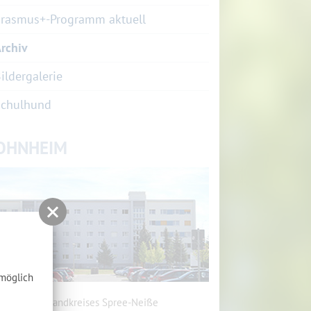
rasmus+-Programm aktuell
rchiv
ildergalerie
Schulhund
OHNHEIM
tmöglich
heim des Landkreises Spree-Neiße