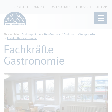
STARTSEITE
KONTAKT
DATENSCHUTZ
IMPRESSUM
SITEMAP
Sie sind hier:
Bildungsgänge
Berufsschule
Ernährung /Gastgewerbe
Fachkräfte Gastronomie
Fachkräfte
Gastronomie