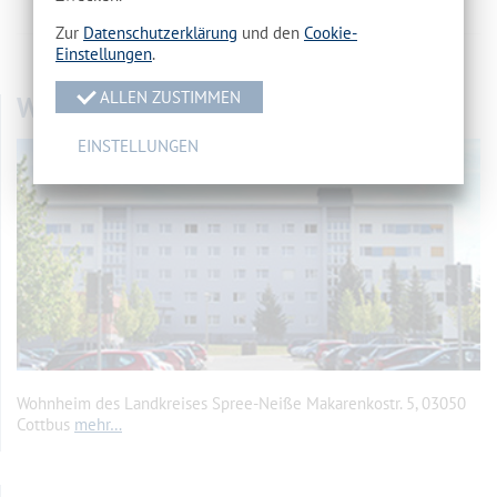
Zur
Datenschutzerklärung
und den
Cookie-
vorherige Seite
//
Übersicht
//
nächste Seite
Einstellungen
.
ALLEN ZUSTIMMEN
WOHNHEIM
EINSTELLUNGEN
Wohnheim des Landkreises Spree-Neiße Makarenkostr. 5, 03050
Cottbus
mehr…