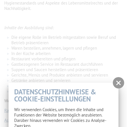
Hygienestandards und Aspekte des Lebensmittelrechts und der
Nachhaltigkeit.
Inhalte der Ausbildung sind:
Die eigene Rolle im Betrieb mitgestalten sowie Beruf und
Betrieb präsentieren
Waren bestellen, annehmen, lagern und pflegen
In der Küche arbeiten
Restaurant vorbereiten und pflegen
Gastbezogenen Service im Restaurant durchführen
Suppen und Saucen herstellen und präsentieren
Gerichte, Menüs und Produkte anbieten und servieren
Getränke anbieten und servieren
Am Getränkeausschank arbeiten
DATENSCHUTZHINWEISE &
Zahlungen mit dem Gast abwickeln
COOKIE-EINSTELLUNGEN
Weitere Informationen finden Sie hier:
Wir verwenden Cookies, um Ihnen die Inhalte und
Rahmenlehrplan
Funktionen der Website bestmöglich anzubieten.
Ausbildungsordnung
Darüber hinaus verwenden wir Cookies zu Analyse-
Zwecken.