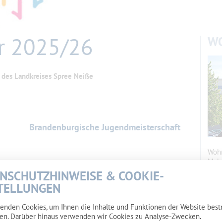
r 2025/26
W
 des Landkreises Spree Neiße
N
Brandenburgische Jugendmeisterschaft
Wohn
Maka
…
Erfolg durch Auszubildende der RfM
mehr…
NSCHUTZHINWEISE & COOKIE-
TELLUNGEN
Volleyballturnier Pokal des MBJS
enden Cookies, um Ihnen die Inhalte und Funktionen der Website bes
en. Darüber hinaus verwenden wir Cookies zu Analyse-Zwecken.