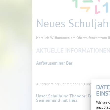
0
1
Neues Schuljah
Herzlich Willkommen
am
Oberstufenzentrum II
AKTUELLE INFORMATIONE
Aufbauseminar Bar
Aufbauseminar Bar mit der HfO und RfO
mehr
DATE
EINS
Unser Schulhund Theodor: Ein Berner
Sennenhund mit Herz
Wir verw
anzubiet