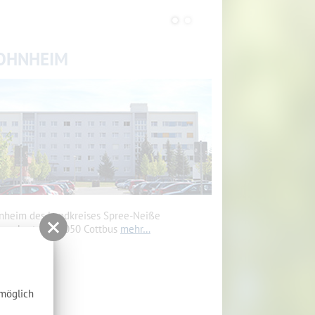
OHNHEIM
heim des Landkreises Spree-Neiße
renkostr. 5, 03050 Cottbus
mehr…
tmöglich