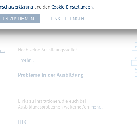
nschutzerklärung
und den
Cookie-Einstellungen
.
Mannschaft unseres OSZ beim Pokal
mehr…
LEN ZUSTIMMEN
EINSTELLUNGEN
IHK_Ausbildungsatlas
Noch keine Ausbildungsstelle?
r…
mehr…
Probleme in der Ausbildung
Links zu Institutionen, die euch bei
Ausbildungsproblemen weiterhelfen
mehr…
IHK